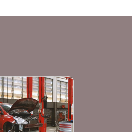
ptures : votre premier réflexe
t la profondeur de vos sculptures
sez une pièce de 1 euro dans la
isible, vos pneus approchent
ale. Pour une sécurité optimale,
s, remplacez vos pneumatiques dès
. Cette marge supplémentaire
de l'eau et réduit les risques
s et craquelures à ne jamais
 les flancs de vos pneus. Des
ormations visibles signalent une
ne. Ces anomalies apparaissent
trottoir ou un nid-de-poule.
systématiquement ces éléments lors
un flanc fragilisé peut provoquer
le vitesse. L'usure irrégulière
es Lorsque vos pneus s'usent de
, cela traduit généralement un
ilibrage. Une usure concentrée sur