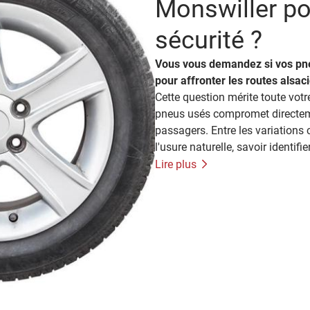
Monswiller po
sécurité ?
Vous vous demandez si vos pne
pour affronter les routes alsac
Cette question mérite toute votre
pneus usés compromet directemen
passagers. Entre les variations c
l'usure naturelle, savoir identi
vos pneus à Monswiller devient 
Lire plus
Autos vous accompagnent pour 
prendre les bonnes décisions a
visuels qui révèlent l'usure de
communiquent avec vous à trave
faciles à repérer. L'indicateur d
constitue le premier repère inco
situées au fond des rainures pri
pneu lorsque la profondeur desc