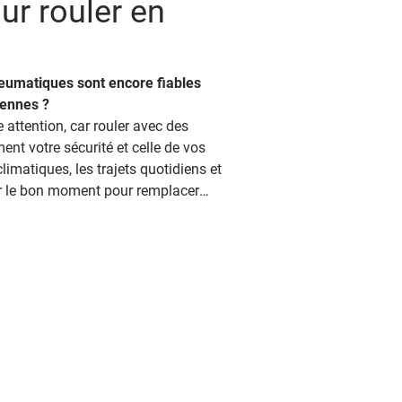
ur rouler en
umatiques sont encore fiables
iennes ?
 attention, car rouler avec des
t votre sécurité et celle de vos
limatiques, les trajets quotidiens et
fier le bon moment pour remplacer
essentiel. Les experts de Stop
comprendre les signes d'usure et
u bon moment. Les indicateurs
 vos pneumatiques Vos pneus
rs plusieurs signaux visuels
'usure intégré dans les sculptures
ntournable. Ces petites bosses
ncipales atteignent la surface du
end sous 1,6 mm, le seuil légal