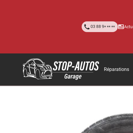
03 88 9
Actu
* ** **
Réparations