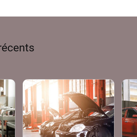
minimum. La profondeur des scul
sécurité Contrôlez régulièremen
avec une pièce de monnaie. Glis
rainure : si le bord doré reste v
dangereusement de la limite lég
notamment sur routes mouillée
 récents
que la profondeur atteint 3 mm
améliore nettement l'évacuation 
d'aquaplaning. Les déformation
ignorer Inspectez attentivement
fissures, des hernies ou des déf
altération de la structure inter
souvent après un choc contre un 
L'équipe de Stop Autos vérifie 
de vos passages au garage, car 
un éclatement brutal même à faib
révèle des problèmes mécaniqu
manière inégale sur leur largeur
défaut de parallélisme ou d'équ